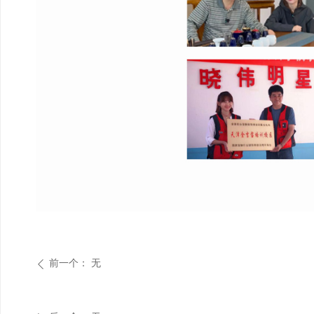
前一个：
无
ꄴ