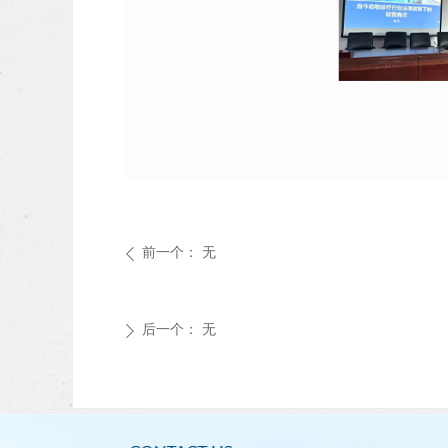
前一个：
无
ꄴ
后一个：
无
ꄲ