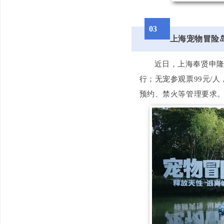
0
3
上海宠物冒险
近日，上海奉贤申隆
行；无宠参观票99元/
预约、禁火等管理要求